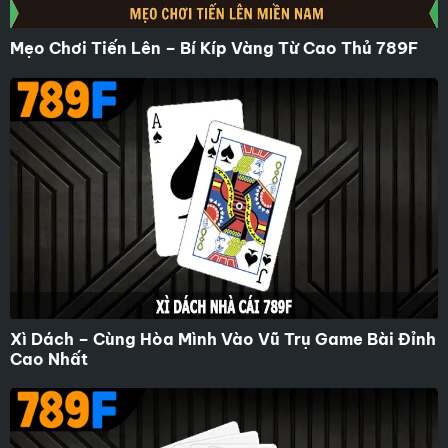
Mẹo Chơi Tiến Lên – Bí Kíp Vàng Từ Cao Thủ 789F
Xì Dách – Cùng Hòa Mình Vào Vũ Trụ Game Bài Đỉnh
Cao Nhất