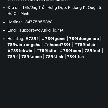
Địa chỉ: 1 Đường Trần Hưng Đạo, Phường 11, Quận 5,
Hồ Chí Minh
Hotline: +84775855888
Email: support@ayurkai.jp.net
Hashtag:
#789f | #789fgame | 789fdangnhap |
789wintrangchu | #nhacai789f | #789fclub |
#789fokwin | #789fsite | #789fcom | 789fnet |
789 f | 789f.casa | 789f.link | 789f.fun