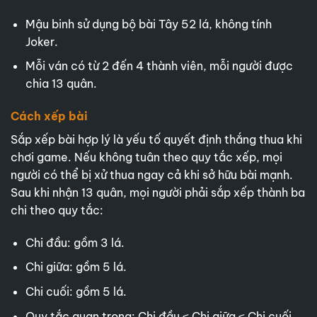
Mậu binh sử dụng bộ bài Tây 52 lá, không tính
Joker.
Mỗi ván có từ 2 đến 4 thành viên, mỗi người được
chia 13 quân.
Cách xếp bài
Sắp xếp bài hợp lý là yếu tố quyết định thắng thua khi
chơi game. Nếu không tuân theo quy tắc xếp, mọi
người có thể bị xử thua ngay cả khi sở hữu bài mạnh.
Sau khi nhận 13 quân, mọi người phải sắp xếp thành ba
chi theo quy tắc:
Chi đầu: gồm 3 lá.
Chi giữa: gồm 5 lá.
Chi cuối: gồm 5 lá.
Quy tắc quan trọng: Chi đầu ≤ Chi giữa ≤ Chi cuối,