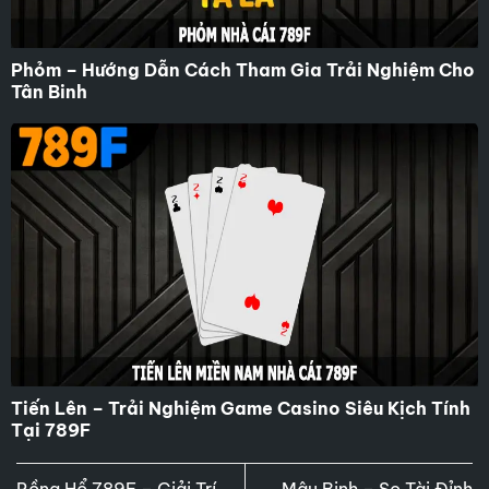
Phỏm – Hướng Dẫn Cách Tham Gia Trải Nghiệm Cho
Tân Binh
Tiến Lên – Trải Nghiệm Game Casino Siêu Kịch Tính
Tại 789F