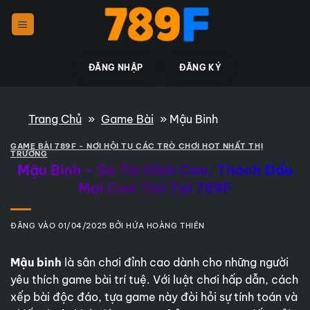
Bỏ
qua
nội
dung
ĐĂNG NHẬP
ĐĂNG KÝ
Trang Chủ
»
Game Bài
»
Mậu Binh
GAME BÀI 789F - NƠI HỘI TỤ CÁC TRÒ CHƠI HOT NHẤT THỊ
TRƯỜNG
Mậu Binh – So Tài Đỉnh Cao, Thách Đấu
Mọi Cao Thủ Tại 789F
ĐĂNG VÀO
01/04/2025
BỞI
HỨA HOÀNG THIÊN
Mậu binh
là sân chơi đỉnh cao dành cho những người
yêu thích game bài trí tuệ. Với luật chơi hấp dẫn, cách
xếp bài độc đáo, tựa game này đòi hỏi sự tính toán và