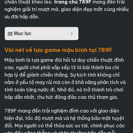
chiến thuật khéo léo.
trang chủ
789F
mang đến trải
nghiệm giải trí mượt mà, giao diện đẹp mắt cùng nhiều
ưu đãi hấp dẫn.
Mục lục
Vài nét về tựa game mậu binh tại 789F
Mậu binh là tựa game đòi hỏi tư duy chiến thuật đỉnh
cao, người chơi phải sắp xếp 13 lá bài thành ba chi
hợp lý để giành chiến thắng. Sự kịch tính không chỉ
nằm ở yếu tố may rủi mà còn ở khả năng phân tích và
tính toán từng nước đi. Nhờ đó, nó trở thành trò chơi
hấp dẫn nhất, thu hút đông đảo cao thủ tham gia.
789F mang đến trải nghiệm đỉnh cao với giao diện
hiện đại, tốc độ mượt mà và hệ thống bảo mật tuyệt
đối. Mọi người có thể thỏa sức so tài, chinh phục các
ván đấu căng thẳng và nhận thưởng hấp dẫn mỗi