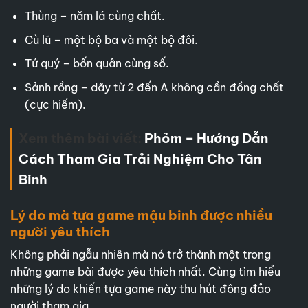
Thùng – năm lá cùng chất.
Cù lũ – một bộ ba và một bộ đôi.
Tứ quý – bốn quân cùng số.
Sảnh rồng – dãy từ 2 đến A không cần đồng chất
(cực hiếm).
Xem thêm bài viết:
Phỏm – Hướng Dẫn
Cách Tham Gia Trải Nghiệm Cho Tân
Binh
Lý do mà tựa game mậu binh được nhiều
người yêu thích
Không phải ngẫu nhiên mà nó trở thành một trong
những game bài được yêu thích nhất. Cùng tìm hiểu
những lý do khiến tựa game này thu hút đông đảo
người tham gia.