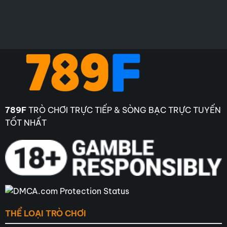
Bí
Cá
Mới
Quyết
Tiêu
Tại
Chơi
Diệt
789F
Nổ
Mục
Hũ
Tiêu
Đổi
Cực
Thưởng
Chuẩn
Hiệu
Tại
Quả
789F
Tại
Nhà
Cái
789F
TRÒ CHƠI TRỰC TIẾP & SÒNG BẠC TRỰC TUYẾN
789F
TỐT NHẤT
THỂ LOẠI TRÒ CHƠI