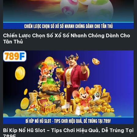
Chiến Lược Chọn Số Xổ Số Nhanh Chóng Dành Cho
Tân Thủ
Bí Kíp Nổ Hũ Slot – Tips Chơi Hiệu Quả, Dễ Trúng Tại
789F