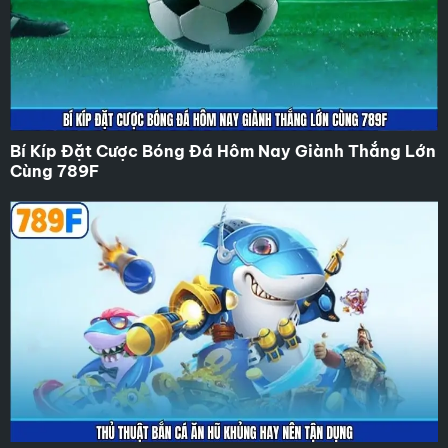
Bí Kíp Đặt Cược Bóng Đá Hôm Nay Giành Thắng Lớn
Cùng 789F