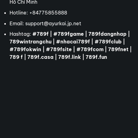
Hồ Chí Minh
Hotline: +84775855888
Email: support@ayurkai.jp.net
Hashtag:
#789f | #789fgame | 789fdangnhap |
789wintrangchu | #nhacai789f | #789fclub |
#789fokwin | #789fsite | #789fcom | 789fnet |
789 f | 789f.casa | 789f.link | 789f.fun