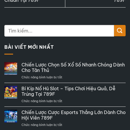
Chuẩn Tại 789F
789F
BÀI VIẾT MỚI NHẤT
Chiến Lược Chọn Số Xổ Số Nhanh Chóng Dành
Cho Tân Thủ
ở
Chức năng bình luận bị tắt
Chiến
Lược
Bí Kíp Nổ Hũ Slot – Tips Chơi Hiệu Quả, Dễ
Chọn
Trúng Tại 789F
Số
ở
Chức năng bình luận bị tắt
Xổ
Bí
Số
Kíp
Chiến Lược Cược Esports Thắng Lớn Dành Cho
Nhanh
Nổ
Chóng
Hội Viên 789F
Hũ
Dành
ở
Chức năng bình luận bị tắt
Slot
Cho
Chiến