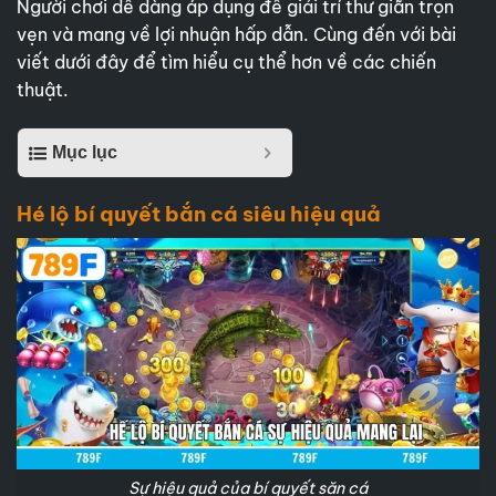
Người chơi dễ dàng áp dụng để giải trí thư giãn trọn
vẹn và mang về lợi nhuận hấp dẫn. Cùng đến với bài
viết dưới đây để tìm hiểu cụ thể hơn về các chiến
thuật.
Mục lục
Hé lộ bí quyết bắn cá siêu hiệu quả
Sự hiệu quả của bí quyết săn cá