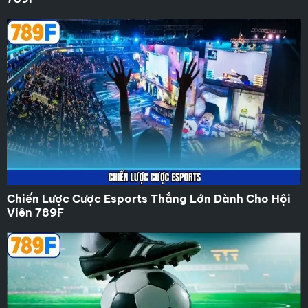
Chiến Lược Cược Esports Thắng Lớn Dành Cho Hội
Viên 789F