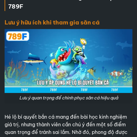
789F
Lưu ý hữu ích khi tham gia săn cá
Lưu ý quan trọng để chinh phục săn cá hiệu quả
Hé lộ bí quyết bắn cá mang đến bài học kinh nghiệm
giá trị, nhưng thành viên cần chú ý đến một số điểm
quan trọng để tránh sai lầm. Nhờ đó, phong độ được