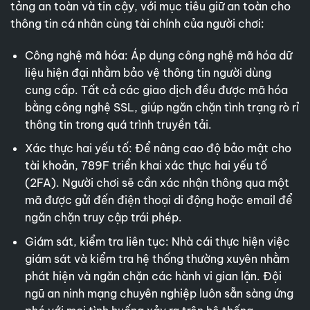
tảng an toàn và tin cậy, với mục tiêu giữ an toàn cho
thông tin cá nhân cùng tài chính của người chơi:
Công nghệ mã hóa: Áp dụng công nghệ mã hóa dữ
liệu hiện đại nhằm bảo vệ thông tin người dùng
cung cấp. Tất cả các giao dịch đều được mã hóa
bằng công nghệ SSL, giúp ngăn chặn tình trạng rò rỉ
thông tin trong quá trình truyền tải.
Xác thực hai yếu tố: Để nâng cao độ bảo mật cho
tài khoản, 789F triển khai xác thực hai yếu tố
(2FA). Người chơi sẽ cần xác nhận thông qua một
mã được gửi đến điện thoại di động hoặc email để
ngăn chặn truy cập trái phép.
Giám sát, kiểm tra liên tục: Nhà cái thực hiện việc
giám sát và kiểm tra hệ thống thường xuyên nhằm
phát hiện và ngăn chặn các hành vi gian lận. Đội
ngũ an ninh mạng chuyên nghiệp luôn sẵn sàng ứng