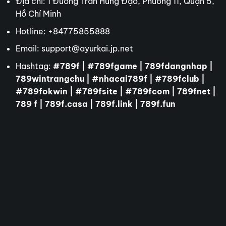
Địa chỉ: 1 Đường Trần Hưng Đạo, Phường 11, Quận 5,
Hồ Chí Minh
Hotline: +84775855888
Email: support@ayurkai.jp.net
Hashtag:
#789f | #789fgame | 789fdangnhap |
789wintrangchu | #nhacai789f | #789fclub |
#789fokwin | #789fsite | #789fcom | 789fnet |
789 f | 789f.casa | 789f.link | 789f.fun