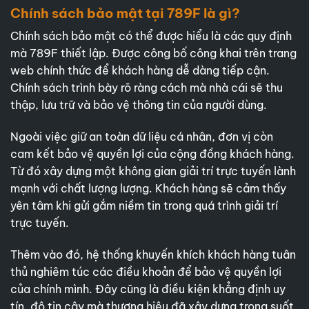
Chính sách bảo mật tại 789F là gì?
Chính sách bảo mật có thể được hiểu là các quy định
mà 789F thiết lập. Được công bố công khai trên trang
web chính thức để khách hàng dễ dàng tiếp cận.
Chính sách trình bày rõ ràng cách mà nhà cái sẽ thu
thập, lưu trữ và bảo vệ thông tin của người dùng.
Ngoài việc giữ an toàn dữ liệu cá nhân, đơn vị còn
cam kết bảo vệ quyền lợi của cộng đồng khách hàng.
Từ đó xây dựng một không gian giải trí trực tuyến lành
mạnh với chất lượng lượng. Khách hàng sẽ cảm thấy
yên tâm khi gửi gắm niềm tin trong quá trình giải trí
trực tuyến.
Thêm vào đó, hệ thống khuyến khích khách hàng tuân
thủ nghiêm túc các điều khoản để bảo vệ quyền lợi
của chính mình. Đây cũng là điều kiện khẳng định uy
tín, độ tin cậy mà thương hiệu đã xây dựng trong suốt