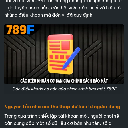
cái và hội viên. Để tận hưởng những trải nghiệm giải trí
trực tuyến hoàn hảo, các hội viên cần lưu ý và hiểu rõ
những điều khoản mà đơn vị đã quy định.
Các điều khoản cơ bản của chính sách bảo mật 789F
Nguyên tắc nhà cái thu thập dữ liệu từ người dùng
Trong quá trình thiết lập tài khoản mới, người chơi sẽ
cần cung cấp một số dữ liệu cơ bản như tên, số di