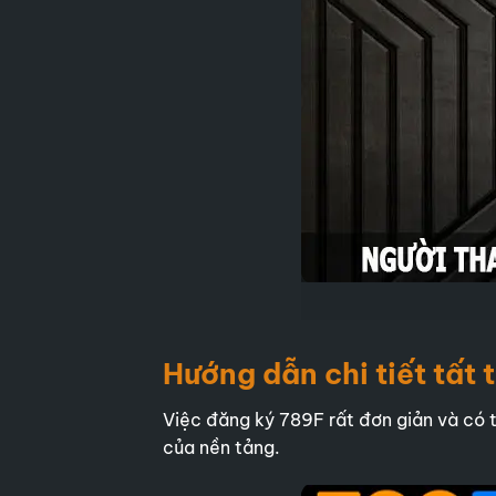
Hướng dẫn chi tiết tất 
Việc đăng ký 789F rất đơn giản và có t
của nền tảng.