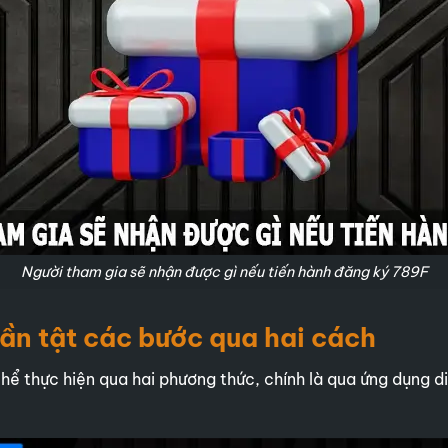
Người tham gia sẽ nhận được gì nếu tiến hành đăng ký 789F
tần tật các bước qua hai cách
hể thực hiện qua hai phương thức, chính là qua ứng dụng 