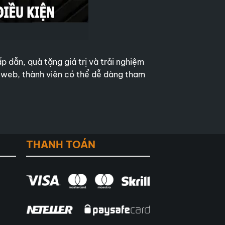
p dẫn, quà tặng giá trị và trải nghiệm
g web, thành viên có thể dễ dàng tham
THANH TOÁN