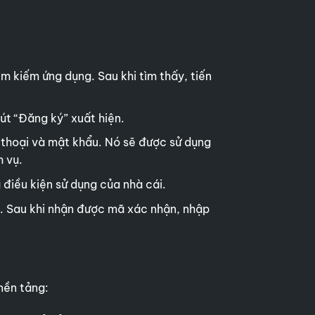
m kiếm ứng dụng. Sau khi tìm thấy, tiến
út “Đăng ký” xuất hiện.
n thoại và mật khẩu. Nó sẽ được sử dụng
h vụ.
 điều kiện sử dụng của nhà cái.
n. Sau khi nhận được mã xác nhận, nhập
nền tảng: