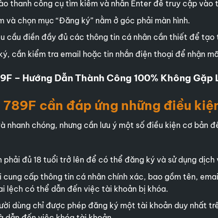
vào thanh công cụ tìm kiếm và nhấn Enter để truy cập vào 
ìm và chọn mục “Đăng ký” nằm ở góc phải màn hình.
êu cầu điền đầy đủ các thông tin cá nhân cần thiết để tạo 
ký, cần kiểm tra email hoặc tin nhắn điện thoại để nhận m
89F – Hướng Dẫn Thành Công 100% Không Gặp 
ý 789F cần đáp ứng những điều kiệ
à nhanh chóng, nhưng cần lưu ý một số điều kiện cơ bản để
n phải đủ 18 tuổi trở lên để có thể đăng ký và sử dụng dịch
 cung cấp thông tin cá nhân chính xác, bao gồm tên, email
i lệch có thể dẫn đến việc tài khoản bị khóa.
ười dùng chỉ được phép đăng ký một tài khoản duy nhất trê
à dẫn đến việc khóa tài khoản.