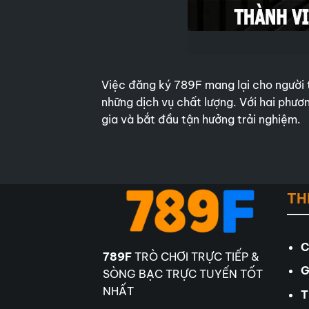
Việc đăng ký 789F mang lại cho người t
những dịch vụ chất lượng. Với hai phư
gia và bắt đầu tận hưởng trải nghiệm.
TH
C
789F
TRÒ CHƠI TRỰC TIẾP &
G
SÒNG BẠC TRỰC TUYẾN TỐT
NHẤT
T