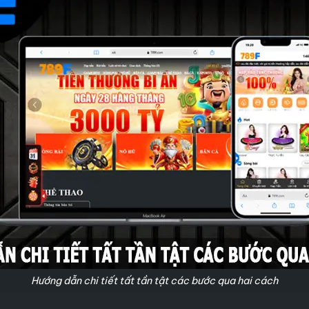
Hướng dẫn chi tiết tất tần tật các bước qua hai cách