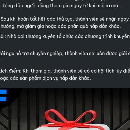
c đông đảo người dùng tham gia ngay từ khi mới ra mắt.
Sau khi hoàn tất hết các thủ tục, thành viên sẽ nhận ngay
n thưởng, mã giảm giá hoặc các phần quà hấp dẫn khác.
i: Nhà cái thường xuyên tổ chức các chương trình khuyến 
đội ngũ hỗ trợ chuyên nghiệp, thành viên sẽ luôn được giải
.
ch điểm: Khi tham gia, thành viên sẽ có cơ hội tích lũy đ
 hoặc các sản phẩm dịch vụ hấp dẫn khác.