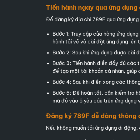
Tiến hành ngay qua ứng dụng
Để đăng ký địa chỉ 789F qua ứng dụng 
Bước 1: Truy cập cửa hàng ứng dụng 
hành tải về và cài đặt ứng dụng lên t
Bước 2: Sau khi ứng dụng được cài đ
Bước 3: Tiến hành điền đầy đủ các t
để tạo một tài khoản cá nhân, giúp 
Bước 4: Sau khi điền xong các thông
Bước 5: Để hoàn tất, cần kiểm tra h
mã đó vào ô yêu cầu trên ứng dụng 
Đăng ký 789F dễ dàng thông 
Nếu không muốn tải ứng dụng di động, 