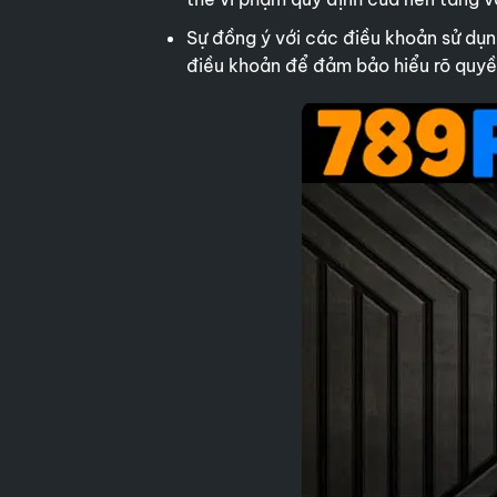
Sự đồng ý với các điều khoản sử dụn
điều khoản để đảm bảo hiểu rõ quyền