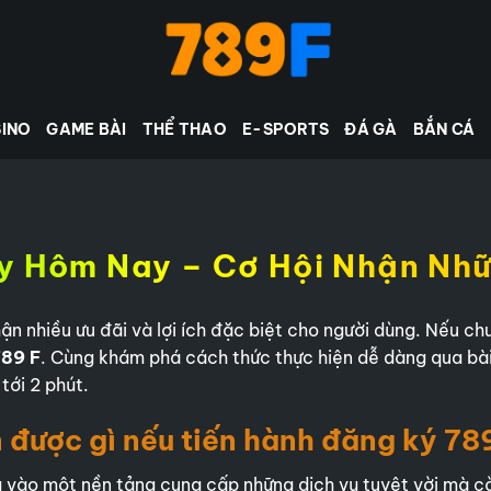
INO
GAME BÀI
THỂ THAO
E-SPORTS
ĐÁ GÀ
BẮN CÁ
y Hôm Nay – Cơ Hội Nhận Nhữ
n nhiều ưu đãi và lợi ích đặc biệt cho người dùng. Nếu ch
789 F
. Cùng khám phá cách thức thực hiện dễ dàng qua bài
tới 2 phút.
 được gì nếu tiến hành đăng ký 78
vào một nền tảng cung cấp những dịch vụ tuyệt vời mà còn