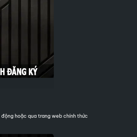
di động hoặc qua trang web chính thức